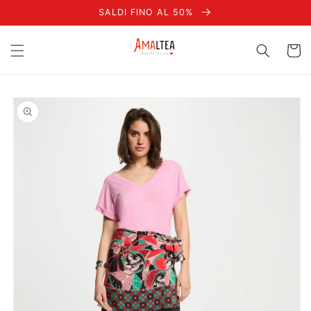
Vai
SALDI FINO AL 50%
direttamente
ai contenuti
Carrell
Passa alle
informazioni
sul prodotto