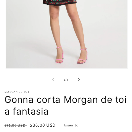
Apri
contenuti
multimediali
su
1
/
4
1
in
MORGAN DE TOI
finestra
Gonna corta Morgan de toi
modale
a fantasia
Prezzo
Prezzo
$36.00 USD
$71.00 USD
Esaurito