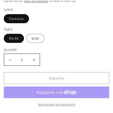
di
scontato
Imposte incluse.
Spese di spedizione
calcolate al check-out.
listino
Colore
Fantasia
Taglia
XS/40
S/42
Quantità
Diminuisci
Aumenta
quantità
quantità
per
per
Gonna
Gonna
Esaurito
corta
corta
Morgan
Morgan
de
de
toi
toi
a
a
Altre opzioni di pagamento
fantasia
fantasia