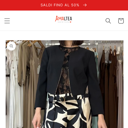
Vai
SALDI FINO AL 50%
direttamente
ai contenuti
Carrell
Passa alle
informazioni
sul prodotto