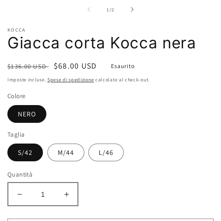
contenuti
multimediali
su
1
/
2
1
in
KOCCA
finestra
Giacca corta Kocca nera
modale
Prezzo
Prezzo
$68.00 USD
$136.00 USD
Esaurito
di
scontato
Imposte incluse.
Spese di spedizione
calcolate al check-out.
listino
Colore
NERO
Taglia
S/42
M/44
L/46
Quantità
Diminuisci
Aumenta
quantità
quantità
per
per