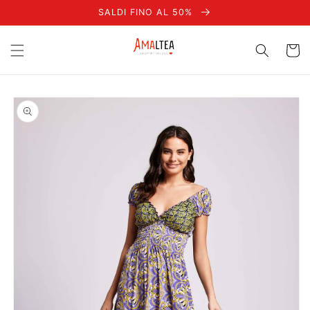
Vai
SALDI FINO AL 50%
direttamente
ai contenuti
Carrell
Passa alle
informazioni
sul prodotto