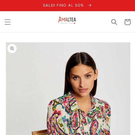
Vai
SALDI FINO AL 50%
direttamente
ai contenuti
Carrell
Passa alle
informazioni
sul prodotto