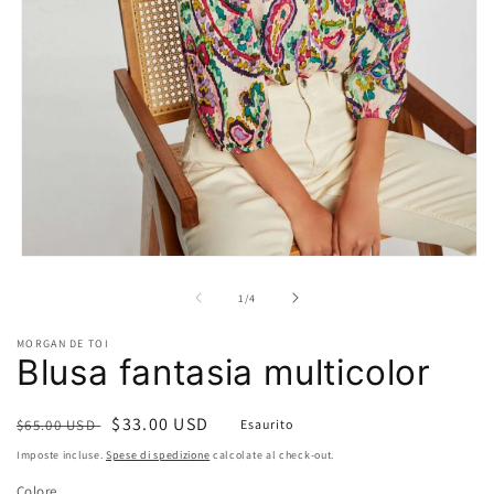
Apri
contenuti
multimediali
su
1
/
4
1
in
MORGAN DE TOI
finestra
Blusa fantasia multicolor
modale
Prezzo
Prezzo
$33.00 USD
$65.00 USD
Esaurito
di
scontato
Imposte incluse.
Spese di spedizione
calcolate al check-out.
listino
Colore