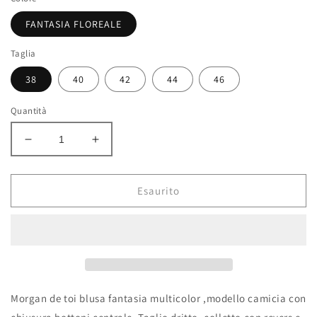
FANTASIA FLOREALE
Taglia
38
40
42
44
46
Quantità
Diminuisci
Aumenta
quantità
quantità
per
per
Blusa
Blusa
Esaurito
fantasia
fantasia
multicolor
multicolor
Morgan de toi blusa fantasia multicolor ,modello camicia con